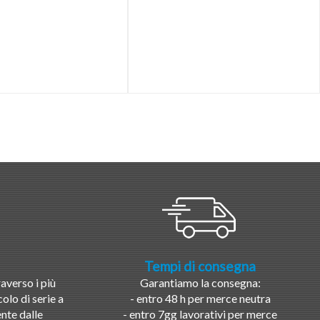
Tempi di consegna
averso i più
Garantiamo la consegna:
olo di serie a
- entro 48 h per merce neutra
nte dalle
- entro 7gg lavorativi per merce