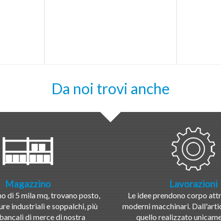
Da noi trovi anche
Magazzino
Lavorazioni
 di 5 mila mq, trovano posto,
Le idee prendono corpo attr
ure industriali e soppalchi, più
moderni macchinari. Dall'artic
bancali di merce di nostra
quello realizzato unicame