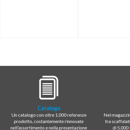
Catalogo
Un catalogo con oltre 1.000 referenze
Nel magazzino
prodotto, costantemente rinnovate
tra scaffalat
nell'assortimento e nella presentazione
di 5.000 