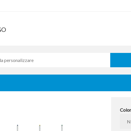
GO
HITE"
Colo