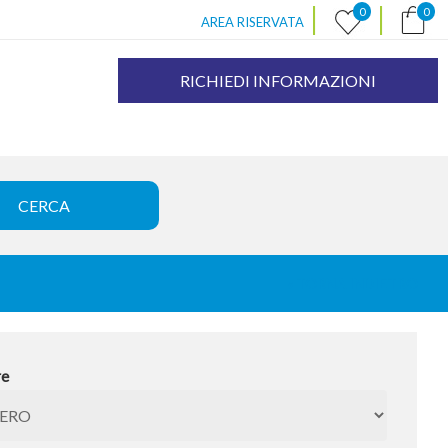
|
|
0
0
AREA RISERVATA
RICHIEDI INFORMAZIONI
« TORNA INDIETRO
re