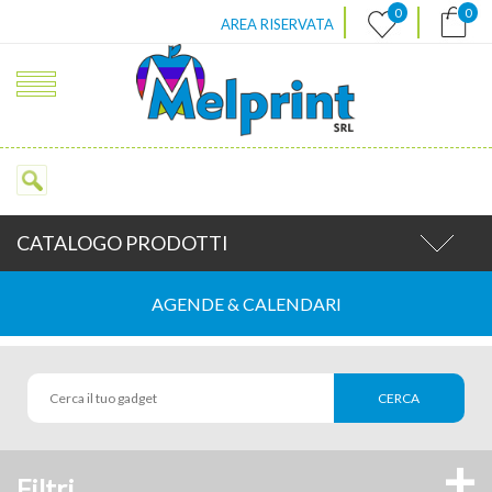
|
|
0
0
AREA RISERVATA
CATALOGO PRODOTTI
AGENDE & CALENDARI
+
Filtri