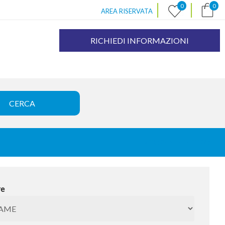
|
|
0
0
AREA RISERVATA
RICHIEDI INFORMAZIONI
« TORNA INDIETRO
re