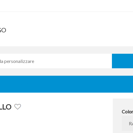
GO
C"CLIP METALLO
LLO
Colo