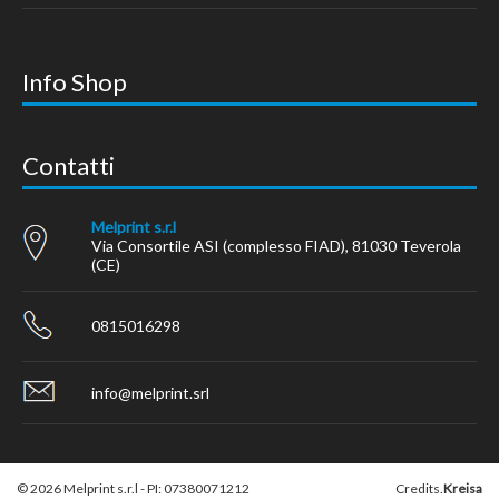
Info Shop
Contatti
Melprint s.r.l
Via Consortile ASI (complesso FIAD), 81030 Teverola
(CE)
0815016298
info@melprint.srl
© 2026 Melprint s.r.l - PI: 07380071212
Credits.
Kreisa