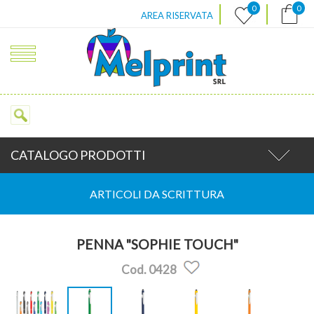
|
|
0
0
AREA RISERVATA
CATALOGO PRODOTTI
ARTICOLI DA SCRITTURA
PENNA "SOPHIE TOUCH"
Cod. 0428