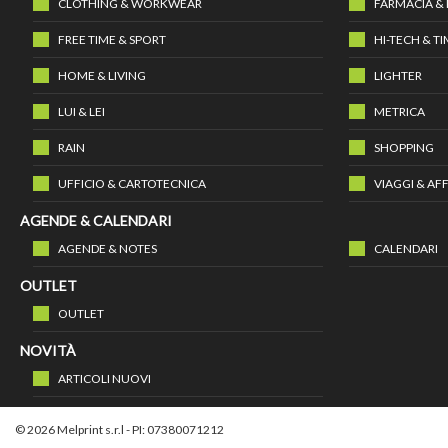
CLOTHING & WORKWEAR
FARMACIA &
FREE TIME & SPORT
HI-TECH & T
HOME & LIVING
LIGHTER
LUI & LEI
METRICA
RAIN
SHOPPING
UFFICIO & CARTOTECNICA
VIAGGI & AFF
AGENDE & CALENDARI
AGENDE & NOTES
CALENDARI
OUTLET
OUTLET
NOVITÀ
ARTICOLI NUOVI
© 2026 Melprint s.r.l - PI: 07380071212