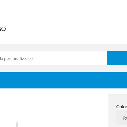
GO
Colo