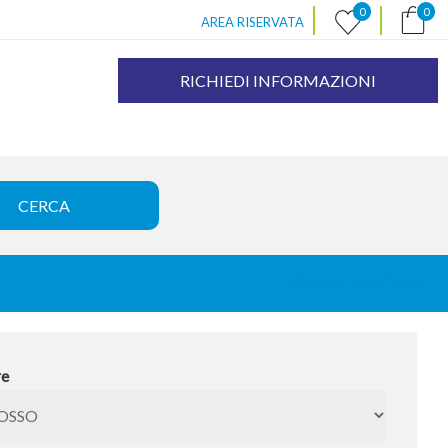
|
|
0
0
AREA RISERVATA
RICHIEDI INFORMAZIONI
« TORNA INDIETRO
re