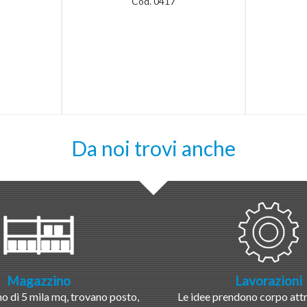
Cod. 0417
Da noi trovi anche
Magazzino
Lavorazioni
 di 5 mila mq, trovano posto,
Le idee prendono corpo attr