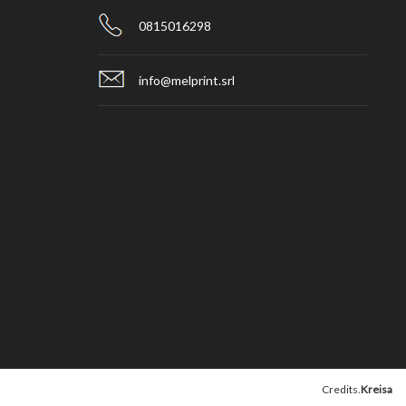
0815016298
info@melprint.srl
Credits.
Kreisa