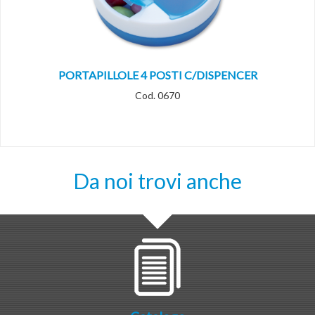
PORTAPILLOLE 4 POSTI C/DISPENCER
Cod. 0670
Da noi trovi anche