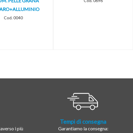
M. PELLE GRANA
Cod. 0696
ARO+ALLUMINIO
Cod. 0040
Tempi di consegna
averso i più
Garantiamo la consegna: