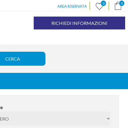
|
|
0
0
AREA RISERVATA
RICHIEDI INFORMAZIONI
« TORNA INDIETRO
re