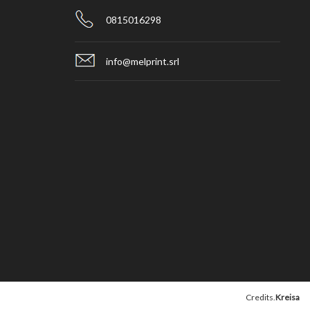
0815016298
info@melprint.srl
Credits.
Kreisa