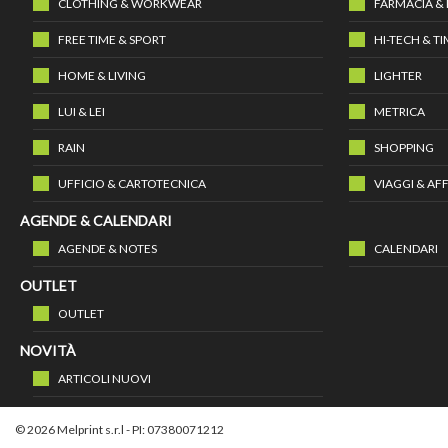
CLOTHING & WORKWEAR
FARMACIA &
FREE TIME & SPORT
HI-TECH & T
HOME & LIVING
LIGHTER
LUI & LEI
METRICA
RAIN
SHOPPING
UFFICIO & CARTOTECNICA
VIAGGI & AFF
AGENDE & CALENDARI
AGENDE & NOTES
CALENDARI
OUTLET
OUTLET
NOVITÀ
ARTICOLI NUOVI
© 2026 Melprint s.r.l - PI: 07380071212