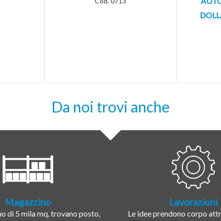
AUTO
Cod. 0713
DOLL
Da noi trovi anche
Magazzino
Lavorazioni
 di 5 mila mq, trovano posto,
Le idee prendono corpo attr