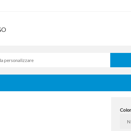
GO
Colo